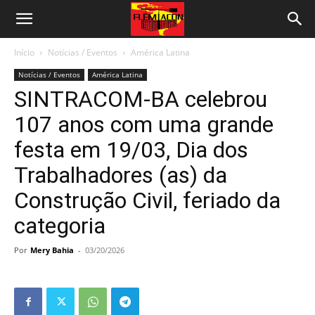
Início
Notícias / Eventos
América Latina
Notícias / Eventos
América Latina
SINTRACOM-BA celebrou
107 anos com uma grande
festa em 19/03, Dia dos
Trabalhadores (as) da
Construção Civil, feriado da
categoria
Por
Mery Bahia
-
03/20/2026