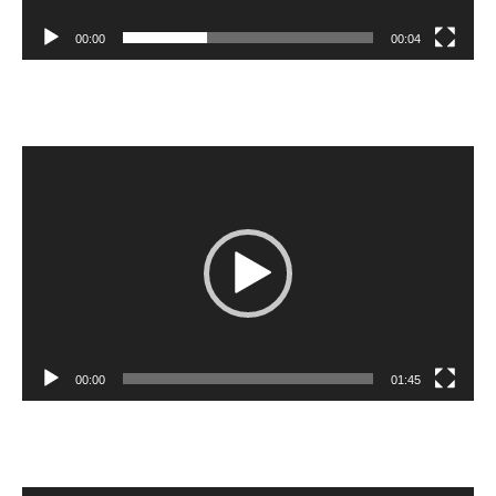
00:00
00:04
Reprodutor
de
vídeo
00:00
01:45