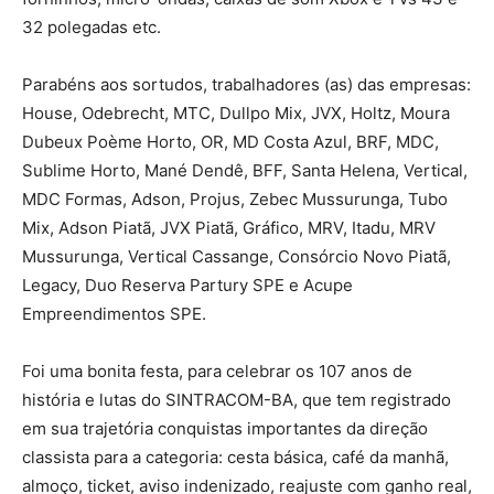
32 polegadas etc.
Parabéns aos sortudos, trabalhadores (as) das empresas:
House, Odebrecht, MTC, Dullpo Mix, JVX, Holtz, Moura
Dubeux Poème Horto, OR, MD Costa Azul, BRF, MDC,
Sublime Horto, Mané Dendê, BFF, Santa Helena, Vertical,
MDC Formas, Adson, Projus, Zebec Mussurunga, Tubo
Mix, Adson Piatã, JVX Piatã, Gráfico, MRV, Itadu, MRV
Mussurunga, Vertical Cassange, Consórcio Novo Piatã,
Legacy, Duo Reserva Partury SPE e Acupe
Empreendimentos SPE.
Foi uma bonita festa, para celebrar os 107 anos de
história e lutas do SINTRACOM-BA, que tem registrado
em sua trajetória conquistas importantes da direção
classista para a categoria: cesta básica, café da manhã,
almoço, ticket, aviso indenizado, reajuste com ganho real,