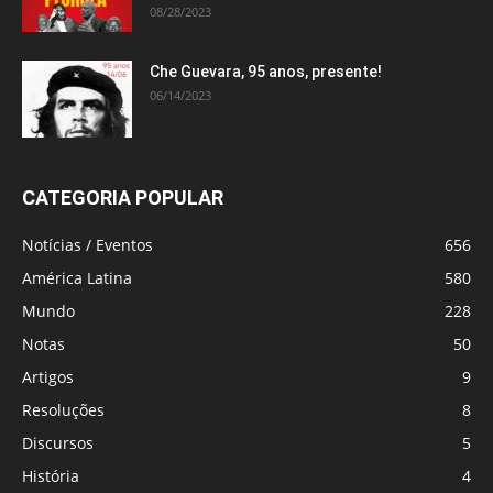
08/28/2023
Che Guevara, 95 anos, presente!
06/14/2023
CATEGORIA POPULAR
Notícias / Eventos
656
América Latina
580
Mundo
228
Notas
50
Artigos
9
Resoluções
8
Discursos
5
História
4