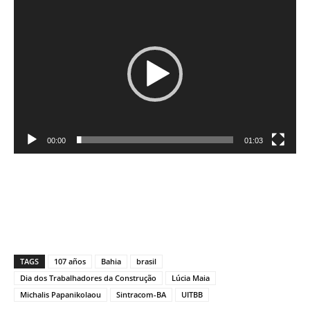
Reprodutor
de
vídeo
00:00
01:03
TAGS
107 años
Bahia
brasil
Dia dos Trabalhadores da Construção
Lúcia Maia
Michalis Papanikolaou
Sintracom-BA
UITBB