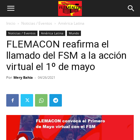
Inicio
Noticias / Eventos
América Latina
Noticias / Eventos
América Latina
Mundo
FLEMACON reafirma el
llamado del FSM a la acción
virtual el 1º de mayo
Por
Mery Bahia
-
04/26/2021