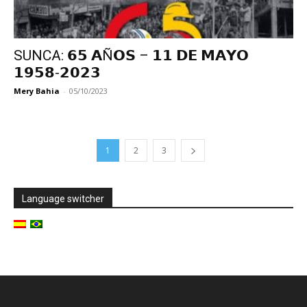
SUNCA: 𝟲𝟱 𝗔Ñ𝗢𝗦 – 𝟭𝟭 𝗗𝗘 𝗠𝗔𝗬𝗢
𝟭𝟵𝟱𝟴-𝟮𝟬𝟮𝟯
Mery Bahia
-
05/10/2023
1
2
3
Language switcher